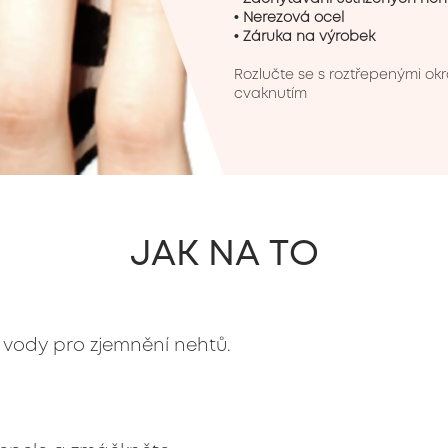
• Nerezová ocel

• Záruka na výrobek
Rozlučte se s roztřepenými okr
cvaknutím
JAK NA TO
 vody pro zjemnění nehtů.