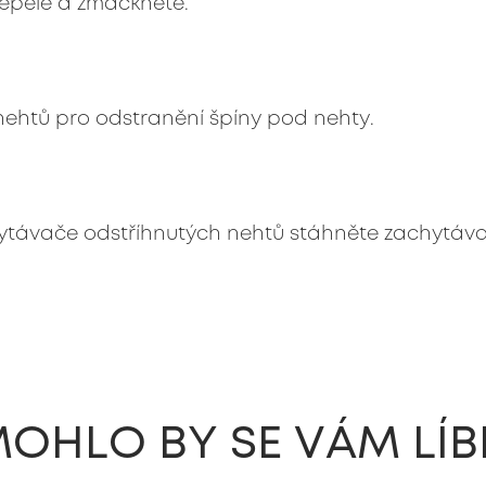
čepele a zmáčkněte.
 nehtů pro odstranění špíny pod nehty.
ytávače odstříhnutých nehtů stáhněte zachytáva
OHLO BY SE VÁM LÍB