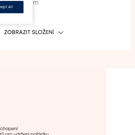
ým cvaknutím
ept All
ZOBRAZIT SLOŽENÍ
uchopení

tů pro udržení pořádku
