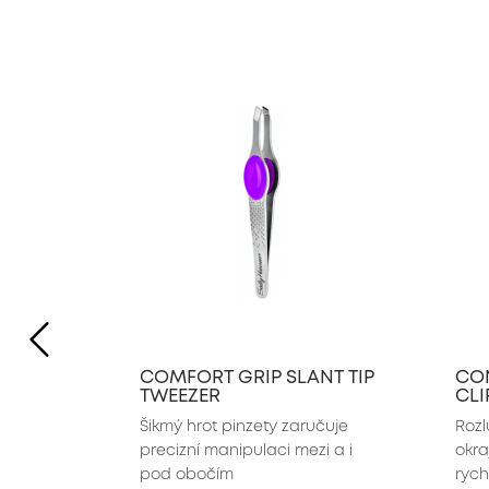
slide 1 of 4
PREVIOUS ITEM
COMFORT GRIP SLANT TIP
CON
TWEEZER
CLI
Šikmý hrot pinzety zaručuje 
Rozl
precizní manipulaci mezi a i 
okra
pod obočím
ryc