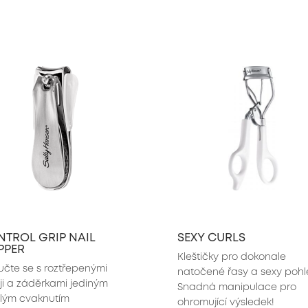
TROL GRIP NAIL
SEXY CURLS
PPER
Kleštičky pro dokonale 
učte se s roztřepenými 
natočené řasy a sexy pohle
ji a záděrkami jediným 
Snadná manipulace pro 
hlým cvaknutím
ohromující výsledek!