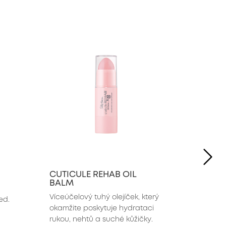
NE
CUTICULE REHAB OIL
BALM
Víceúčelový tuhý olejíček, který 
d. 
okamžite poskytuje hydrataci 
rukou, nehtů a suché kůžičky.