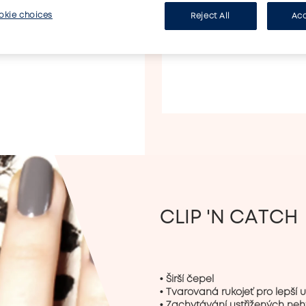
jediným rychl
okie choices
Reject All
Acc
CLIP 'N CATCH
• Širší čepel

• Tvarovaná rukojeť pro lepší 
• Zachytávání ustřižených neh