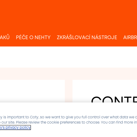
LAKŮ
PÉČE O NEHTY
ZKRÁŠLOVACÍ NÁSTROJE
AIRB
CONTR
CLIPP
y is important to Coty, so we want to give you full control over what data we 
to our site. Please review the cookie preferences to choose. You can find more 
y's privacy policy
Rozlučte se s 