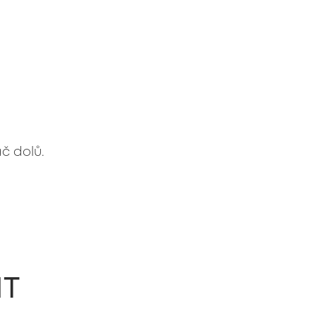
č dolů.
IT