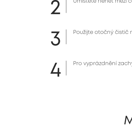
2
Umístěte nehet mezi 
3
Použijte otočný čistič
4
Pro vyprázdnění zach
M