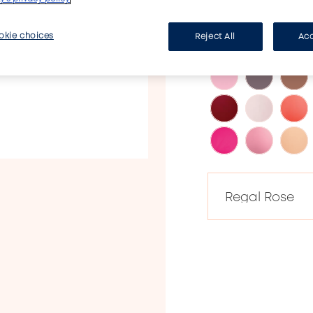
REGAL ROSE
okie choices
Reject All
Acc