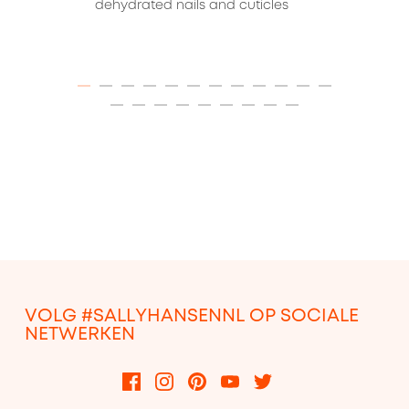
dehydrated nails and cuticles
ITEM 01 (CURRENT SLIDE)
ITEM 02
ITEM 03
ITEM 04
ITEM 05
ITEM 06
ITEM 07
ITEM 08
ITEM 09
ITEM 10
ITEM 11
ITEM 12
ITEM 13
ITEM 14
ITEM 15
ITEM 16
ITEM 17
ITEM 18
ITEM 19
ITEM 20
ITEM 21
VOLG #SALLYHANSENNL OP SOCIALE
NETWERKEN