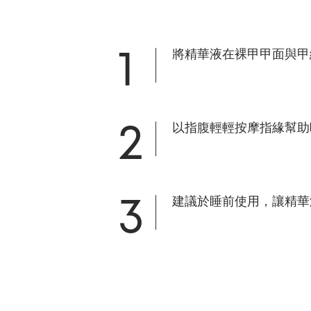
1
將精華液在裸甲甲面與甲
2
以指腹輕輕按摩指緣幫助
3
建議於睡前使用，讓精華