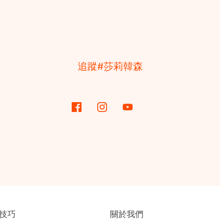
追蹤#莎莉韓森
技巧
關於我們