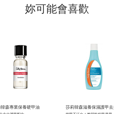
妳可能會喜歡
莉韓森專業保養硬甲油
莎莉韓森滋養保濕護甲去