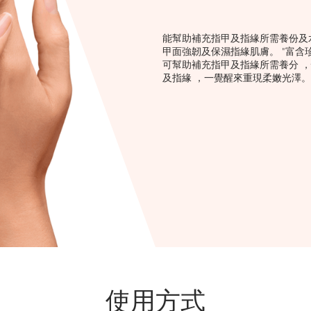
能幫助補充指甲及指緣所需養份及
甲面強韌及保濕指緣肌膚。 "富含
可幫助補充指甲及指緣所需養分 
及指緣 ，一覺醒來重現柔嫩光澤。
使用方式