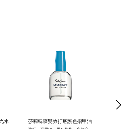
NE
光水
莎莉韓森雙效打底護色指甲油