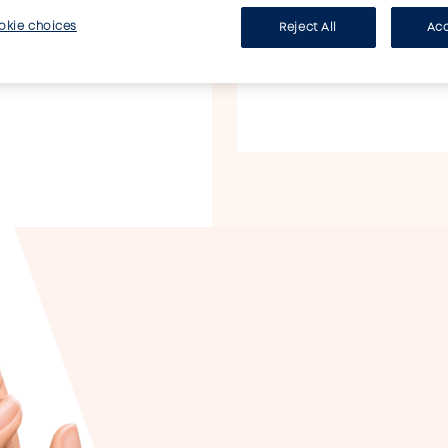
okie choices
Reject All
Acc