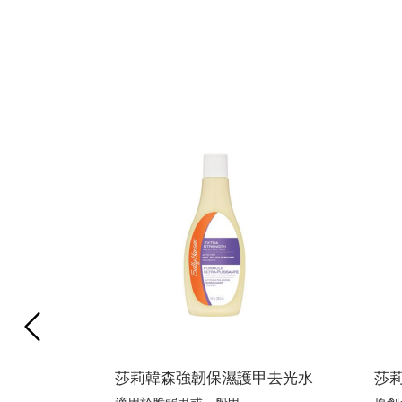
slide 1 of 3
PREVIOUS ITEM
莎莉韓森強韌保濕護甲去光水
莎