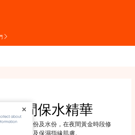
O
們
援夜間保水精華
collect about
information
及指緣所需養份及水份，在夜間黃金時段修
增加甲面強韌及保濕指緣肌膚。