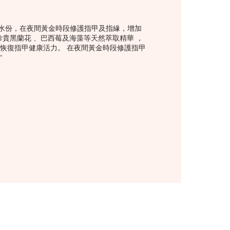
水份，在夜間黃金時段修護指甲及指緣，增加
珍貴黑蘭花 、巴西莓及海藻等天然萃取精華 ，
，恢復指甲健康活力。 在夜間黃金時段修護指甲
"