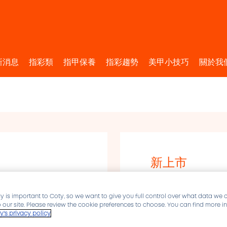
新消息
指彩類
指甲保養
指彩趨勢
美甲小技巧
關於我
新上市
重症救
y is important to Coty, so we want to give you full control over what data we 
to our site. Please review the cookie preferences to choose. You can find more 
能幫助補充指甲
y's privacy policy
護指甲及指緣，