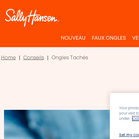
NOUVEAU
FAUX ONGLES
VE
Home
Conseils
Ongles Tachés
Your privac
your visit 
under:
Cot
Set my co