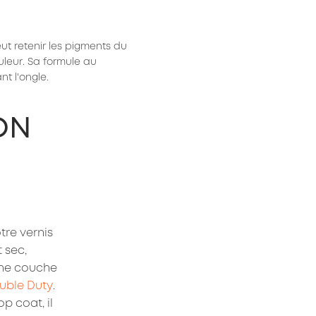
ut retenir les pigments du 
leur. Sa formule au 
t l'ongle.
ON
re vernis 
 sec, 
ne couche 
uble Duty
. 
op coat, il 