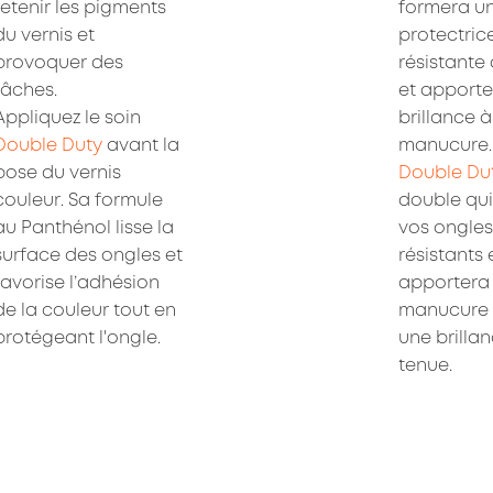
retenir les pigments 
formera un
du vernis et 
protectrice
provoquer des 
résistante 
tâches.

et apporter
Appliquez le soin 
brillance à 
Double Duty
 avant la 
pose du vernis 
Double Du
couleur. Sa formule 
double qui
au Panthénol lisse la 
vos ongles 
surface des ongles et 
résistants 
favorise l’adhésion 
apportera 
de la couleur tout en 
manucure q
protégeant l'ongle.
une brillan
tenue.