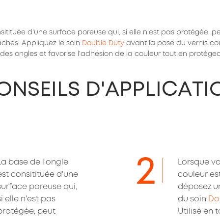
sitituée d'une surface poreuse qui, si elle n'est pas protégée, pe
ches. Appliquez le soin 
Double Duty
 avant la pose du vernis cou
 des ongles et favorise l’adhésion de la couleur tout en protégean
ONSEILS D'APPLICATI
2
La base de l'ongle 
Lorsque vot
est consitituée d'une 
couleur est
surface poreuse qui, 
déposez u
si elle n'est pas 
du soin 
Do
protégée, peut 
Utilisé en t