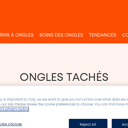
RNIS À ONGLES
SOINS DES ONGLES
TENDANCES
CO
ONGLES TACHÉS
y is important to Coty, so we want to give you full control over what data we 
to our site. Please review the cookie preferences to choose. You can find more 
y's privacy policy
okie choices
Reject All
Acc