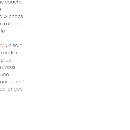
e couche 
 
aux chocs 
a de la 
la 
ty
, un soin 
 rendra 
plus 
et vous 
une 
ui dure et 
ce longue 