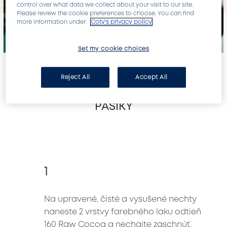
control over what data we collect about your visit to our site.
Please review the cookie preferences to choose. You can find
more information under:
Coty's privacy policy
Set my cookie choices
Reject All
Accept All
PÁSIKY
1
Na upravené, čisté a vysušené nechty 
naneste 2 vrstvy farebného laku odtieň 
160 Raw Cocoa a nechajte zaschnúť.