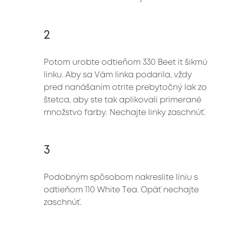
2
Potom urobte odtieňom 330 Beet it šikmú 
linku. Aby sa Vám linka podarila, vždy 
pred nanášaním otrite prebytočný lak zo 
štetca, aby ste tak aplikovali primerané 
množstvo farby. Nechajte linky zaschnúť.
3
Podobným spôsobom nakreslite líniu s 
odtieňom 110 White Tea. Opäť nechajte 
zaschnúť.