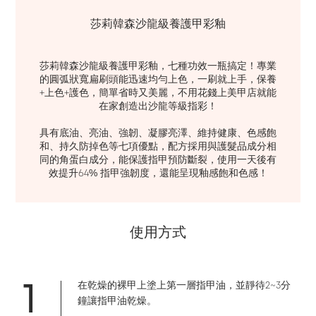
莎莉韓森沙龍級養護甲彩釉
莎莉韓森沙龍級養護甲彩釉，七種功效一瓶搞定！專業
的圓弧狀寬扁刷頭能迅速均勻上色，一刷就上手，保養
+上色+護色，簡單省時又美麗，不用花錢上美甲店就能
在家創造出沙龍等級指彩！

具有底油、亮油、強韌、凝膠亮澤、維持健康、色感飽
和、持久防掉色等七項優點，配方採用與護髮品成分相
同的角蛋白成分，能保護指甲預防斷裂，使用一天後有
效提升64% 指甲強韌度，還能呈現釉感飽和色感！
使用方式
1
在乾燥的裸甲上塗上第一層指甲油，並靜待2~3分
鐘讓指甲油乾燥。