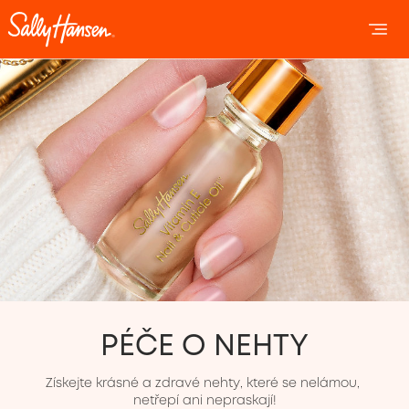
OPEN 
OP
PÉČE O NEHTY
Získejte krásné a zdravé nehty, které se nelámou, 
netřepí ani nepraskají!