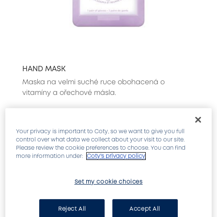
HAND MASK
Maska na velmi suché ruce obohacená o
vitamíny a ořechové másla.
Your privacy is important to Coty, so we want to give you full
control over what data we collect about your visit to our site.
NOVINKA!
Please review the cookie preferences to choose. You can find
more information under:
Coty's privacy policy
Set my cookie choices
Reject All
Accept All