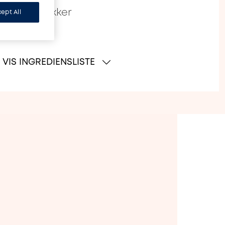
 negle knækker
ept All
VIS INGREDIENSLISTE