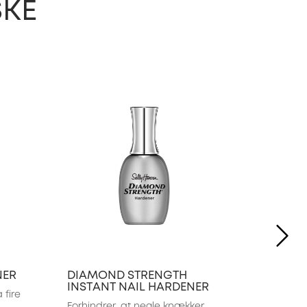
SKE
NE
NER
DIAMOND STRENGTH
INSTANT NAIL HARDENER
fire 
Forhindrer, at negle knækker