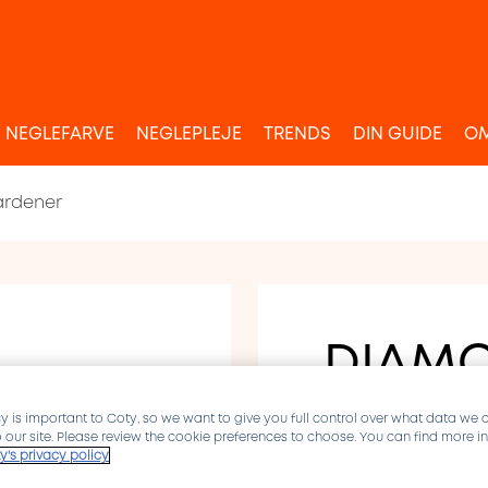
NEGLEFARVE
NEGLEPLEJE
TRENDS
DIN GUIDE
OM
ardener
DIAMO
INSTA
y is important to Coty, so we want to give you full control over what data we 
HARD
to our site. Please review the cookie preferences to choose. You can find more 
y's privacy policy