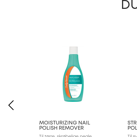
DU
slide 1 of 4
PREVIOUS ITEM
MOISTURIZING NAIL
STR
POLISH REMOVER
PO
Til tørre, skrøbelige negle
Til 