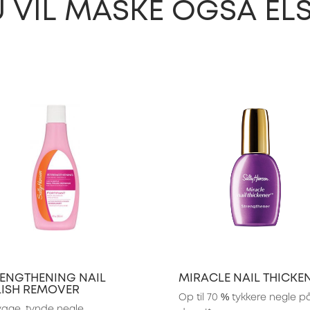
 VIL MÅSKE OGSÅ EL
ENGTHENING NAIL
MIRACLE NAIL THICKE
LISH REMOVER
Op til 70 % tykkere negle på 
svage, tynde negle