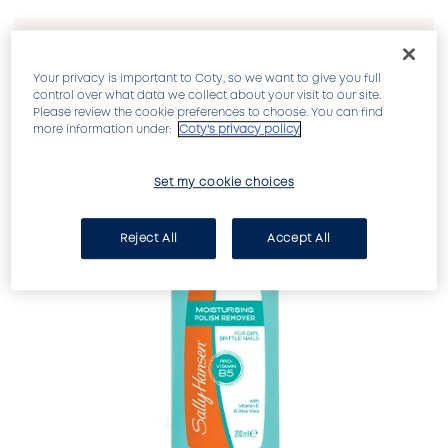
FILTRAR:
4 PRODUCTO
Your privacy is important to Coty, so we want to give you full
control over what data we collect about your visit to our site.
Please review the cookie preferences to choose. You can find
more information under:
Coty's privacy policy
NUEVO!
Set my cookie choices
Reject All
Accept All