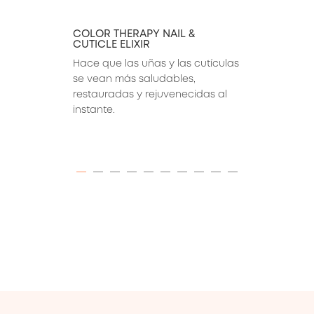
COLOR THERAPY NAIL &
CUTICLE ELIXIR
Hace que las uñas y las cutículas 
se vean más saludables, 
restauradas y rejuvenecidas al 
instante.
ITEM 01 (CURRENT SLIDE)
ITEM 02
ITEM 03
ITEM 04
ITEM 05
ITEM 06
ITEM 07
ITEM 08
ITEM 09
ITEM 10