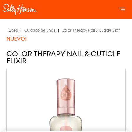
OPEN 
OP
Casa
Cuidado de uñas
Color Therapy Nail & Cuticle Elixir
NUEVO!
COLOR THERAPY NAIL & CUTICLE
ELIXIR