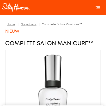
OPEN 
OP
Home
Nagelkleur
Complete Salon Manicure™
NIEUW
COMPLETE SALON MANICURE™