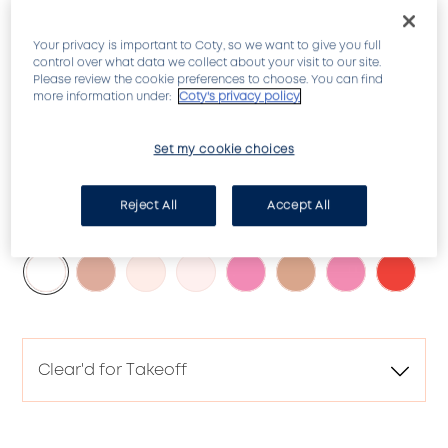
Your privacy is important to Coty, so we want to give you full
control over what data we collect about your visit to our site.
Please review the cookie preferences to choose. You can find
more information under:
Coty's privacy policy
7 voordelen van een salon manicure in 1 flesje
Set my cookie choices
Reject All
Accept All
CLEAR'D FOR TAKEOFF