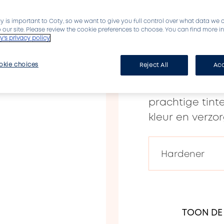
samengesteld 
y is important to Coty, so we want to give you full control over what data we 
ingrediënten 
to our site. Please review the cookie preferences to choose. You can find more 
y's privacy policy
borstelharen d
nieuwe formule
okie choices
Reject All
Acc
natuur geïnspi
verzorgingspro
prachtige tint
kleur en verzor
TOON DE 