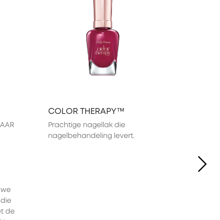
COLOR THERAPY™
AAR 
Prachtige nagellak die 
nagelbehandeling levert.
NE
we 
die 
t de 