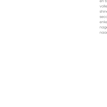
en t
voll
shin
seco
enke
nage
naar