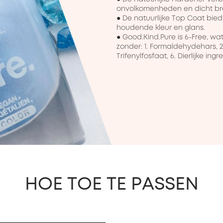
onvolkomenheden en dicht bre
● De natuurlijke Top Coat bied
houdende kleur en glans.

● Good.Kind.Pure is 6-Free, wa
zonder: 1. Formaldehydehars, 2. 
Trifenylfosfaat, 6. Dierlijke ing
HOE TOE TE PASSEN