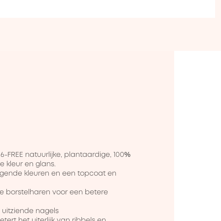
6-FREE natuurlijke, plantaardige, 100% 
 kleur en glans.

zorgende kleuren en een topcoat en 
ge borstelharen voor een betere 
 uitziende nagels

ert het uiterlijk van ribbels en 