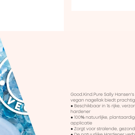
Good.Kind.Pure Sally Hansen's 
vegan nagellak biedt prachtige
● Beschikbaar in 16 rijke, ver
hardener

● 100% natuurlijke, plantaardi
applicatie

● Zorgt voor stralende, gezond
● De natuurlijke Hardener verbet