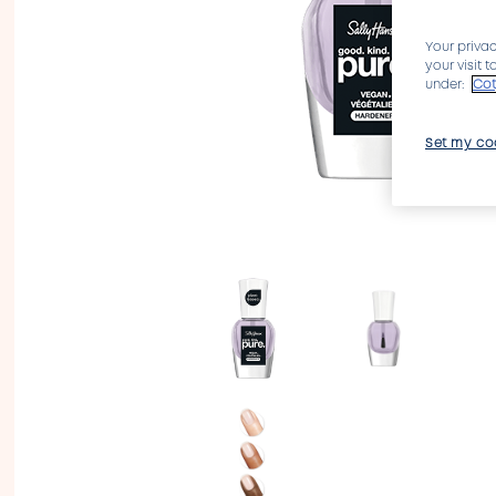
Your privac
your visit 
under:
Cot
Set my co