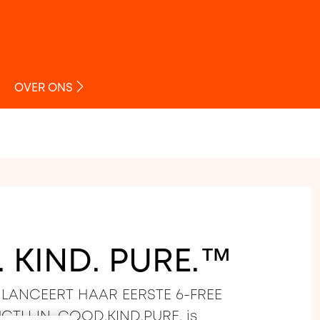
O
OVER ONS
 KIND. PURE.™
LANCEERT HAAR EERSTE 6-FREE
TLIJN. GOOD.KIND.PURE. is