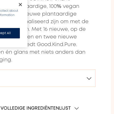
met plantaardige, 100% vegan
collect about
en bevat nieuwe plantaardige
information
ie geoptimaliseerd zijn om met de
 te werken. Met 16 nieuwe, op de
ept All
reerde tinten en twee nieuwe
ducten, biedt Good.Kind.Pure.
en én glans met niets anders dan
ging.
VOLLEDIGE INGREDIËNTENLIJST