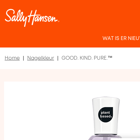
WAT IS ER NIE
Home
Nagelkleur
GOOD. KIND. PURE.™
Item 1 of 3