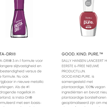
TA-DRI®
GOOD. KIND. PURE.™
A-DRI® 3-in-1 formule voor 
SALLY HANSEN LANCEERT H
langere slijtvastigheid en 
EERSTE 6-FREE NIEUWE 
bestendigheid versus de 
PRODUCTLIJN. 
 formule. Nu ook 
GOOD.KIND.PURE. is 
rijgbaar in nieuwe metallic 
samengesteld met 
rkingen. Als de #1 
plantaardige, 100% vegan 
drogende nagellak in 
ingrediënten en bevat nieu
rland, is Insta-Dri® 
plantaardige borstelharen 
rmuleerd met een basis- 
geoptimaliseerd zijn om me