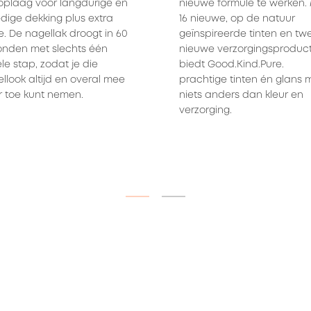
oplaag voor langdurige en 
nieuwe formule te werken. 
edige dekking plus extra 
16 nieuwe, op de natuur 
e. De nagellak droogt in 60 
geïnspireerde tinten en twe
nden met slechts één 
nieuwe verzorgingsproduct
le stap, zodat je die 
biedt Good.Kind.Pure. 
llook altijd en overal mee 
prachtige tinten én glans m
 toe kunt nemen.
niets anders dan kleur en 
verzorging.
ITEM 01 (CURRENT SLIDE)
ITEM 02