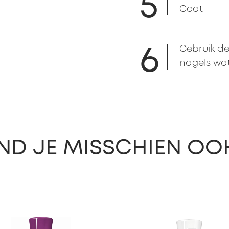
5
Coat
6
Gebruik d
nagels wat
IND JE MISSCHIEN OO