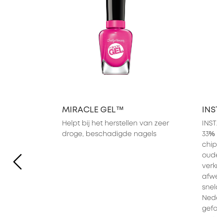
MIRACLE GEL™
INS
Helpt bij het herstellen van zeer 
INST
droge, beschadigde nagels
33% 
chip
oude
PREVIOUS ITEM
verk
afwe
snel
Nede
gefo