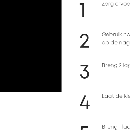
1
Zorg ervoo
2
Gebruik na
op de nage
3
Breng 2 la
4
Laat de kl
Breng 1 la