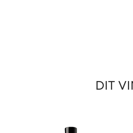
DIT V
slide 1 of 2