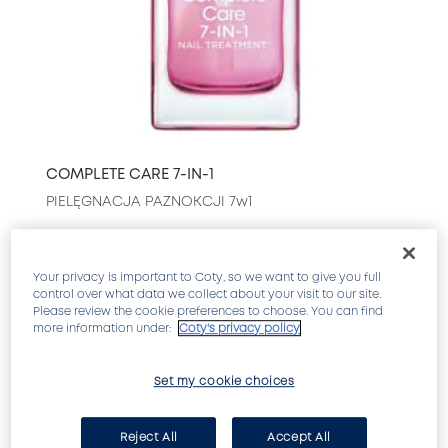
COMPLETE CARE 7-IN-1
PIELĘGNACJA PAZNOKCJI 7w1
Your privacy is important to Coty, so we want to give you full
control over what data we collect about your visit to our site.
Please review the cookie preferences to choose. You can find
more information under:
Coty's privacy policy
Set my cookie choices
Reject All
Accept All