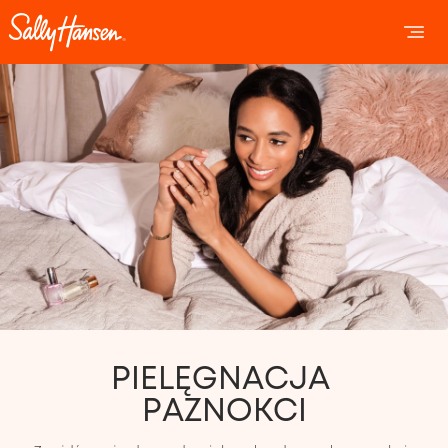
OPEN 
OP
PIELĘGNACJA 
PAZNOKCI