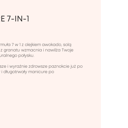
 7-IN-1
uła 7 w 1 z olejkiem awokado, solą 
z granatu wzmacnia i nawilża Twoje 
ralnego połysku.

sze i wyraźnie zdrowsze paznokcie już po 
 i długotrwały manicure po 