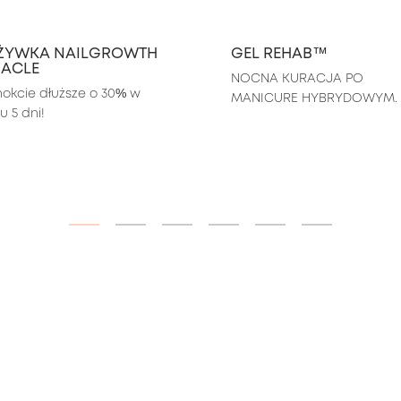
ŻYWKA NAILGROWTH
GEL REHAB™
RACLE
NOCNA KURACJA PO 
okcie dłuższe o 30% w 
MANICURE HYBRYDOWYM.
u 5 dni!
ITEM 01 (CURRENT SLIDE)
ITEM 02
ITEM 03
ITEM 04
ITEM 05
ITEM 06