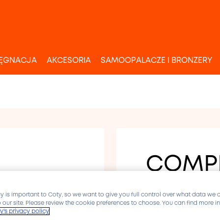
LĘGNACJA
AKCESORIA
SAMOOPALACZE I BRONZERY
COMPL
PIELĘGNACJA 
y is important to Coty, so we want to give you full control over what data we 
to our site. Please review the cookie preferences to choose. You can find more 
y's privacy policy