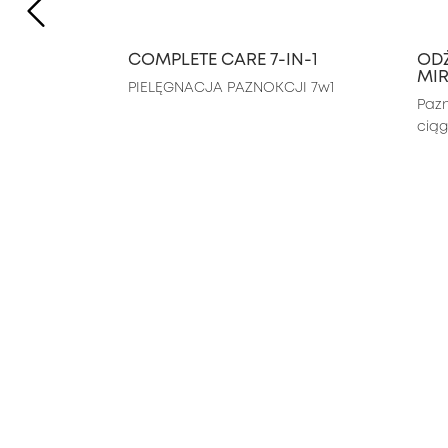
PREVIOUS ITEM
COMPLETE CARE 7-IN-1
OD
MI
PIELĘGNACJA PAZNOKCJI 7w1
Pazn
ciąg