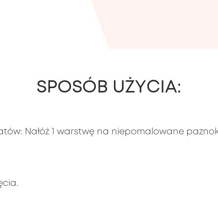
SPOSÓB UŻYCIA:
ltatów: Nałóż 1 warstwę na niepomalowane paznok
cia.