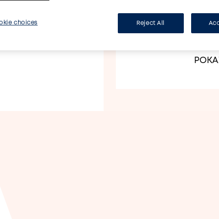
Zabezpiecza i 
okie choices
Reject All
Acc
POKA