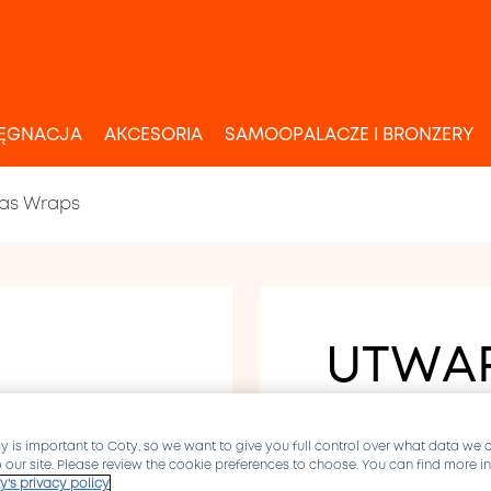
LĘGNACJA
AKCESORIA
SAMOOPALACZE I BRONZERY
 as Wraps
UTWAR
AKRYL
WRAP
y is important to Coty, so we want to give you full control over what data we 
to our site. Please review the cookie preferences to choose. You can find more 
y's privacy policy