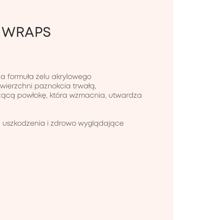
S WRAPS
 formuła żelu akrylowego 
ierzchni paznokcia trwałą, 
czącą powłokę, która wzmacnia, utwardza 
uszkodzenia i zdrowo wyglądające 