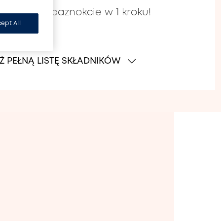
wzmacnia paznokcie w 1 kroku!
ept All
Ż PEŁNĄ LISTĘ SKŁADNIKÓW