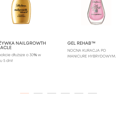
ŻYWKA NAILGROWTH
GEL REHAB™
RACLE
NOCNA KURACJA PO 
okcie dłuższe o 30% w 
MANICURE HYBRYDOWYM.
u 5 dni!
ITEM 01 (CURRENT SLIDE)
ITEM 02
ITEM 03
ITEM 04
ITEM 05
ITEM 06