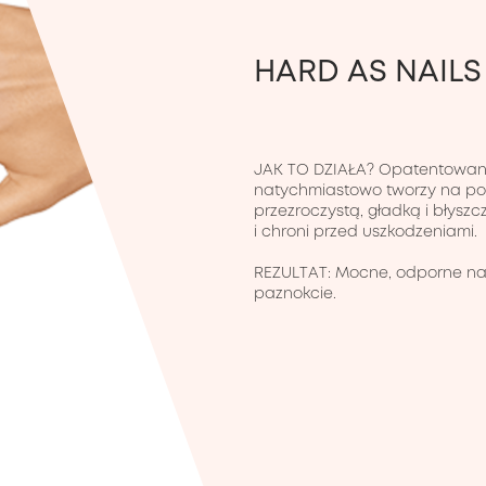
HARD AS NAIL
JAK TO DZIAŁA? Opatentowana
natychmiastowo tworzy na pow
przezroczystą, gładką i błysz
i chroni przed uszkodzeniami.

REZULTAT: Mocne, odporne na 
paznokcie.