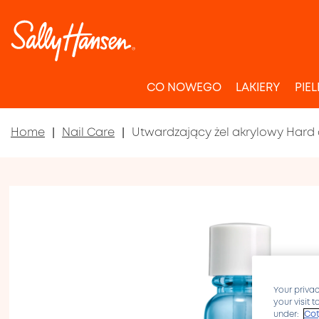
CO NOWEGO
LAKIERY
PIE
Home
Nail Care
Utwardzający żel akrylowy Hard
Your privac
your visit 
under:
Cot