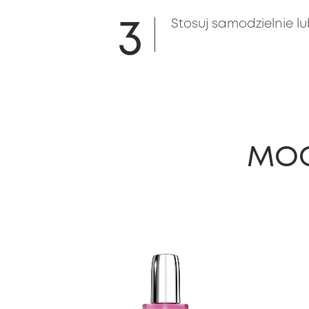
3
Stosuj samodzielnie l
MOG
slide 1 of 6