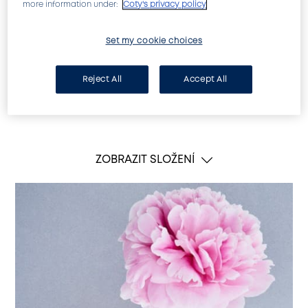
more information under:
Coty's privacy policy
Set my cookie choices
Reject All
Accept All
Ploché šikmé hroty pinzety hned napoprvé zachytí
velké množství chloupků.
ZOBRAZIT SLOŽENÍ