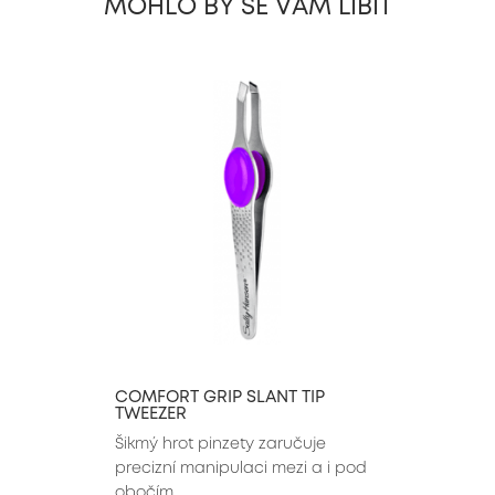
MOHLO BY SE VÁM LÍBIT
slide 1 of 16
COMFORT GRIP SLANT TIP
TWEEZER
Šikmý hrot pinzety zaručuje 
precizní manipulaci mezi a i pod 
obočím