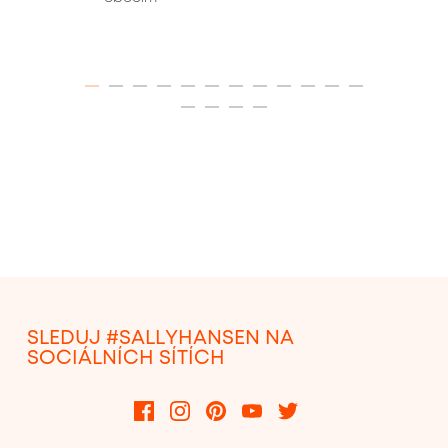
ITEM 01 (CURRENT SLIDE)
ITEM 02
ITEM 03
ITEM 04
ITEM 05
ITEM 06
ITEM 07
ITEM 08
ITEM 09
ITEM 10
ITEM 11
ITEM 12
ITEM 13
ITEM 14
ITEM 15
ITEM 16
SLEDUJ #SALLYHANSEN NA
SOCIÁLNÍCH SÍTÍCH